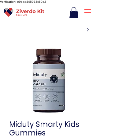
Verification: e9bad445073c50e2
Miduty Smarty Kids
Gummies