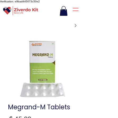
Verification: e9bad445073c50e2
Megrand-M Tablets